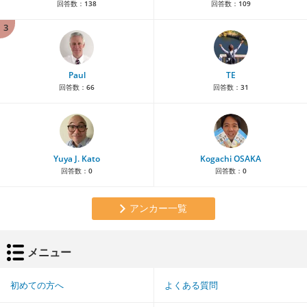
回答数：
138
回答数：
109
3
Paul
TE
回答数：
66
回答数：
31
Yuya J. Kato
Kogachi OSAKA
回答数：
0
回答数：
0
アンカー一覧
メニュー
初めての方へ
よくある質問