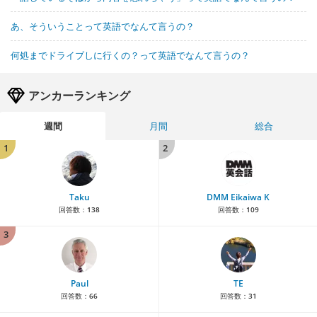
あ、そういうことって英語でなんて言うの？
何処までドライブしに行くの？って英語でなんて言うの？
アンカーランキング
週間
月間
総合
1
2
Taku
DMM Eikaiwa K
回答数：
138
回答数：
109
3
Paul
TE
回答数：
66
回答数：
31