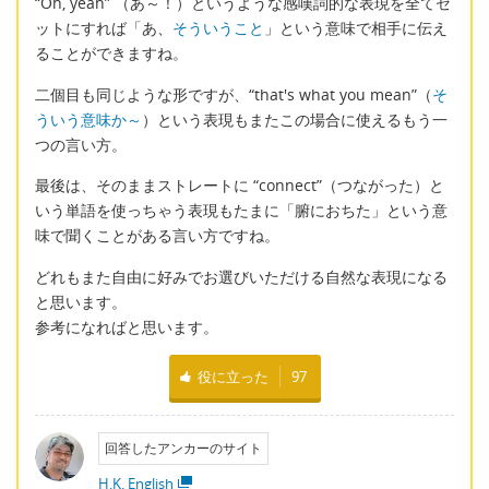
“Oh, yeah” （あ～！）というような感嘆詞的な表現を全てセ
ットにすれば「あ、
そういうこと
」という意味で相手に伝え
ることができますね。
二個目も同じような形ですが、“that's what you mean”（
そ
ういう意味か～
）という表現もまたこの場合に使えるもう一
つの言い方。
最後は、そのままストレートに “connect”（つながった）と
いう単語を使っちゃう表現もたまに「腑におちた」という意
味で聞くことがある言い方ですね。
どれもまた自由に好みでお選びいただける自然な表現になる
と思います。
参考になればと思います。
役に立った
97
回答したアンカーのサイト
H.K. English