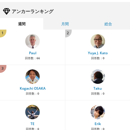
アンカーランキング
週間
月間
総合
1
2
Paul
Yuya J. Kato
回答数：
66
回答数：
0
3
Kogachi OSAKA
Taku
回答数：
0
回答数：
0
TE
Erik
回答数：
0
回答数：
0