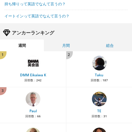
持ち帰りって英語でなんて言うの？
イートインって英語でなんて言うの？
アンカーランキング
週間
月間
総合
1
2
DMM Eikaiwa K
Taku
回答数：
242
回答数：
187
3
Paul
TE
回答数：
66
回答数：
31