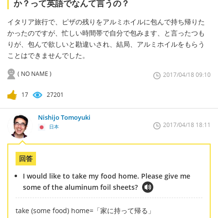
か？って英語でなんて言うの？
イタリア旅行で、ピザの残りをアルミホイルに包んで持ち帰りた
かったのですが、忙しい時間帯で自分で包みます、と言ったつも
りが、包んで欲しいと勘違いされ、結局、アルミホイルをもらう
ことはできませんでした。
( NO NAME )
2017/04/18 09:10
17
27201
Nishijo Tomoyuki
2017/04/18 18:11
日本
回答
I would like to take my food home. Please give me
some of the aluminum foil sheets?
take (some food) home=「家に持って帰る」