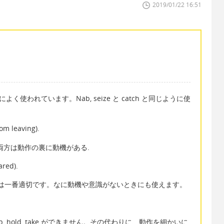
2019/01/22 16:51
く使われています。Nab, seize と catch と同じように使
om leaving).
ど、両方は動作の裏に動機がある.
ared).
d は一番適切です。なに動機や意識がないときにも使えます。
 hold, take ができません。その代わりに、動作を細かいに