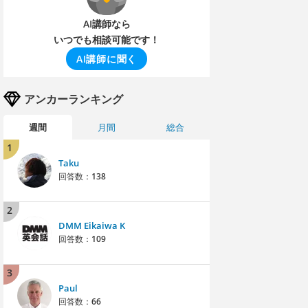
AI講師なら
いつでも相談可能です！
AI講師に聞く
アンカーランキング
週間
月間
総合
1
Taku
回答数：
138
2
DMM Eikaiwa K
回答数：
109
3
Paul
回答数：
66