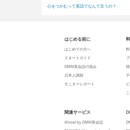
心をつかむって英語でなんて言うの？
はじめる前に
はじめての方へ
料
スタートガイド
プ
DMM英会話の強み
韓
日本人講師
子
モニターレポート
ビ
こ
関連サービス
iKnow! by DMM英会話
D