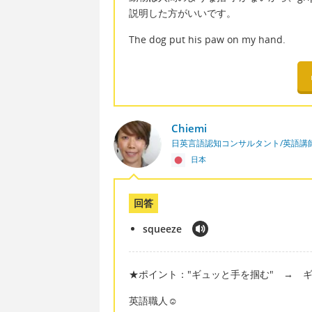
説明した方がいいです。
The dog put his paw on my hand.
Chiemi
日英言語認知コンサルタント/英語講
日本
回答
squeeze
★ポイント："ギュッと手を掴む" → ギュ
英語職人☺