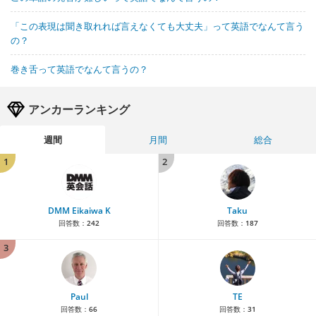
「この表現は聞き取れれば言えなくても大丈夫」って英語でなんて言う
の？
巻き舌って英語でなんて言うの？
アンカーランキング
週間
月間
総合
1
2
DMM Eikaiwa K
Taku
回答数：
242
回答数：
187
3
Paul
TE
回答数：
66
回答数：
31