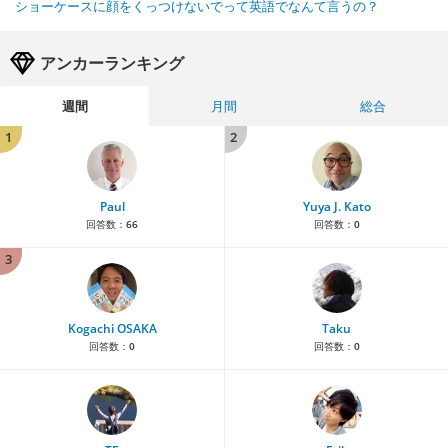
ショーケースに顔をくっつけないでって英語でなんて言うの？
アンカーランキング
週間
月間
総合
1
2
Paul
Yuya J. Kato
回答数：
66
回答数：
0
3
Kogachi OSAKA
Taku
回答数：
0
回答数：
0