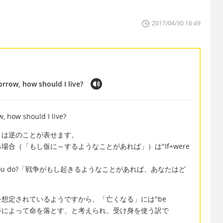
2017/04/30 16:49
orrow, how should I live?
, how should I live?
とは逆のことが表せます。
合（「もし仮に～するようなことがあれば」）は"If+were
at would you do?「戦争がもし起きるようなことがあれば、あなたはど
想定されているようですから、「亡くなる」には"be
人の手によって命を落とす、と考えられ、受け身を使う訳で