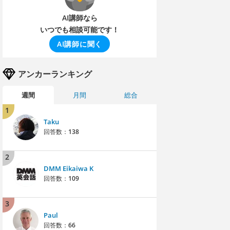
AI講師なら
いつでも相談可能です！
AI講師に聞く
アンカーランキング
週間
月間
総合
1
Taku
回答数：
138
2
DMM Eikaiwa K
回答数：
109
3
Paul
回答数：
66