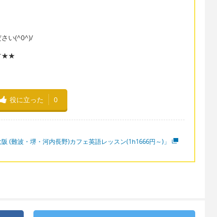
(^0^)/
す★★
役に立った
0
阪 (難波・堺・河内長野)カフェ英語レッスン(1h1666円～)」