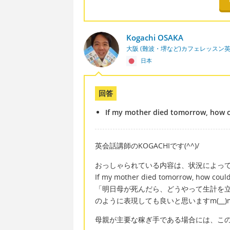
Kogachi OSAKA
大阪 (難波・堺など)カフェレッスン
日本
回答
If my mother died tomorrow, how co
英会話講師のKOGACHIです(^^)/
おっしゃられている内容は、状況によっ
If my mother died tomorrow, how could 
「明日母が死んだら、どうやって生計を
のように表現しても良いと思いますm(__)
母親が主要な稼ぎ手である場合には、こ