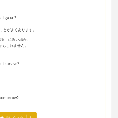
 I go on?
ることがよくあります。
残る」に近い場合、
いかもしれません。
 I survive?
。
 tomorrow?
役に立った
1