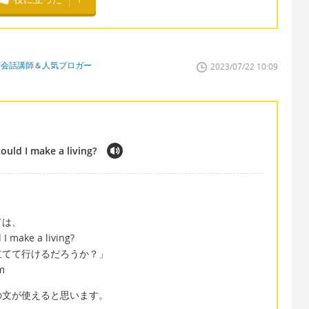
英会話講師＆人気ブロガー
2023/07/22 10:09
uld I make a living?
ては、
I make a living?
立てて行けるだろうか？」
m
の文が使えると思います。