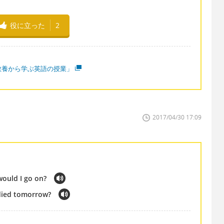
役に立った
2
教養から学ぶ英語の授業」
2017/04/30 17:09
ould I go on?
died tomorrow?