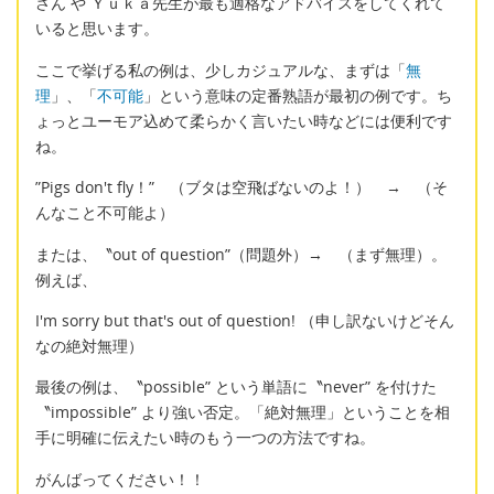
さん や Ｙｕｋａ先生が最も適格なアドバイスをしてくれて
いると思います。
ここで挙げる私の例は、少しカジュアルな、まずは「
無
理
」、「
不可能
」という意味の定番熟語が最初の例です。ち
ょっとユーモア込めて柔らかく言いたい時などには便利です
ね。
”Pigs don't fly！” （ブタは空飛ばないのよ！） → （そ
んなこと不可能よ）
または、〝out of question”（問題外）→ （まず無理）。
例えば、
I'm sorry but that's out of question! （申し訳ないけどそん
なの絶対無理）
最後の例は、〝possible” という単語に〝never” を付けた
〝impossible” より強い否定。「絶対無理」ということを相
手に明確に伝えたい時のもう一つの方法ですね。
がんばってください！！