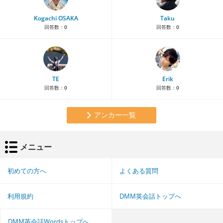
Kogachi OSAKA
Taku
回答数：
0
回答数：
0
TE
Erik
回答数：
0
回答数：
0
アンカー一覧
メニュー
初めての方へ
よくある質問
利用規約
DMM英会話トップへ
DMM英会話Wordsトップへ