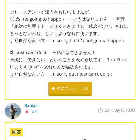
少しニュアンスが違うかもしれませんが、
①It's not going to happen ＝そうはなりません ＝無理
「絶対に無理！！」と嘆くときよりも「残念だけど、それは
きっとないわね」というような時に使います。
より自然な言い方：I'm sorry, but it's not gonna happen.
②I just can't do it. ＝私にはできません！
単純に「できない」ということを表す表現です。"I can't do
it"よりも"just"を入れた方が強調されます。
より自然な言い方：I'm sorry but I just can't do it!!
役に立った
30
Ranken
2016/09/18 00:03
日本
回答