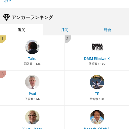
の？
アンカーランキング
週間
月間
総合
1
2
Taku
DMM Eikaiwa K
回答数：
138
回答数：
109
3
Paul
TE
回答数：
66
回答数：
31
Yuya J. Kato
Kogachi OSAKA