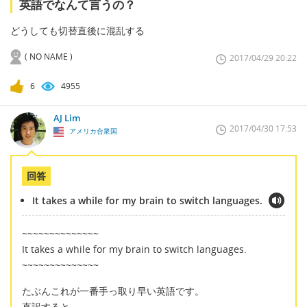
英語でなんて言うの？
どうしても切替直後に混乱する
( NO NAME )
2017/04/29 20:22
6
4955
AJ Lim
2017/04/30 17:53
アメリカ合衆国
回答
It takes a while for my brain to switch languages.
~~~~~~~~~~~~~~
It takes a while for my brain to switch languages.
~~~~~~~~~~~~~~
たぶんこれが一番手っ取り早い英語です。
直訳すると、