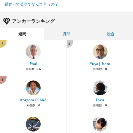
懸案って英語でなんて言うの？
アンカーランキング
週間
月間
総合
1
2
Paul
Yuya J. Kato
回答数：
66
回答数：
0
3
Kogachi OSAKA
Taku
回答数：
0
回答数：
0