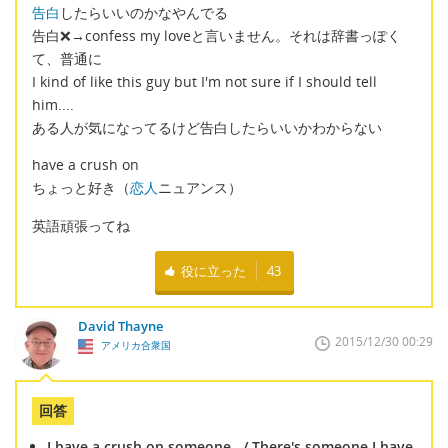
告白
したらいいのかなやんでる
告白❌→confess my loveと言いません。それは辞書っぽく
て、普通に
I kind of like this guy but I'm not sure if I should tell
him....
ある人が気になってるけど告白したらいいかわからない
have a crush on
ちょっと好き（
恋人
ニュアンス）
英語頑張ってね
役に立った
43
David Thayne
2015/12/30 00:29
アメリカ合衆国
回答
I have a crush on someone. / There's someone I have