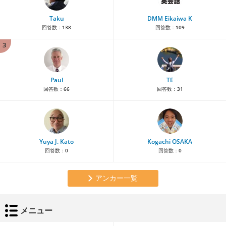
Taku
DMM Eikaiwa K
回答数：
138
回答数：
109
3
Paul
TE
回答数：
66
回答数：
31
Yuya J. Kato
Kogachi OSAKA
回答数：
0
回答数：
0
アンカー一覧
メニュー