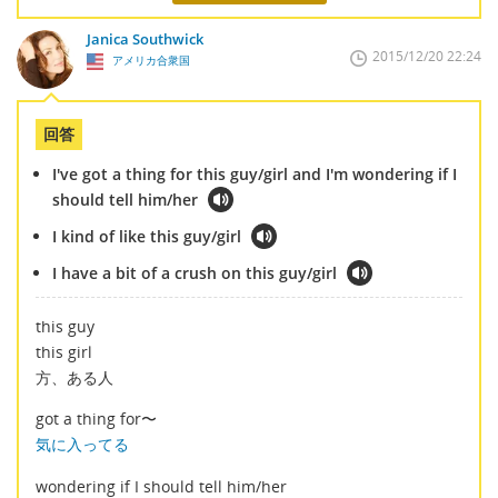
Janica Southwick
2015/12/20 22:24
アメリカ合衆国
回答
I've got a thing for this guy/girl and I'm wondering if I
should tell him/her
I kind of like this guy/girl
I have a bit of a crush on this guy/girl
this guy
this girl
方、ある人
got a thing for〜
気に入ってる
wondering if I should tell him/her