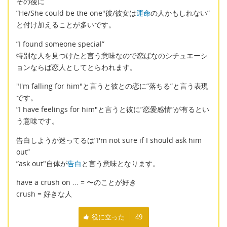
その後に
”He/She could be the one"彼/彼女は
運命
の人かもしれない”
と付け加えることが多いです。
”I found someone special”
特別な人を見つけたと言う意味なので恋ばなのシチュエーシ
ョンならば恋人としてとらわれます。
"I'm falling for him"と言うと彼との恋に”落ちる”と言う表現
です。
”I have feelings for him"と言うと彼に”恋愛感情”が有るとい
う意味です。
告白しようか迷ってるは”I'm not sure if I should ask him
out”
”ask out"自体が
告白
と言う意味となります。
have a crush on ... = 〜のことが好き
crush = 好きな人
役に立った
49