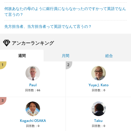
何故あなたの母のように銀行員にならなかったのですかって英語でなん
て言うの？
先方担当者、当方担当者って英語でなんて言うの？
アンカーランキング
週間
月間
総合
1
2
Paul
Yuya J. Kato
回答数：
66
回答数：
0
3
Kogachi OSAKA
Taku
回答数：
0
回答数：
0