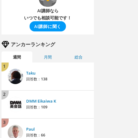
AI講師なら
いつでも相談可能です！
AI講師に聞く
アンカーランキング
週間
月間
総合
1
Taku
回答数：
138
2
DMM Eikaiwa K
回答数：
109
3
Paul
回答数：
66