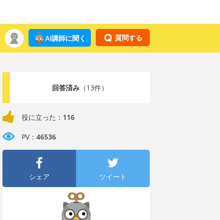
質問する
AI講師に聞く
回答済み
（13件）
役に立った：
116
PV：
46536
シェア
ツイート