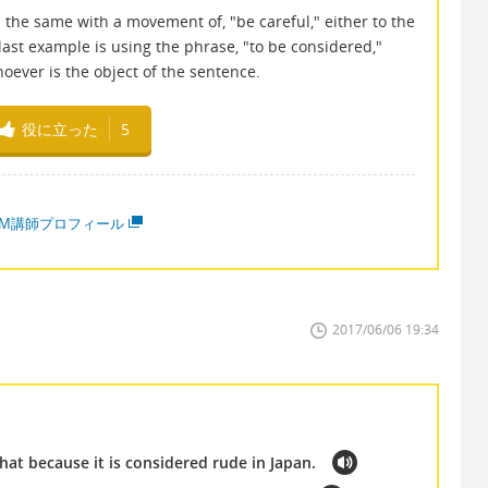
 the same with a movement of, "be careful," either to the
last example is using the phrase, "to be considered,"
oever is the object of the sentence.
役に立った
5
MM講師プロフィール
2017/06/06 19:34
that because it is considered rude in Japan.