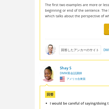
The first two examples are more or less
beginning or end of the sentence. The 
which talks about the perspective of wh
回答したアンカーのサイト
D
Shay S
DMM英会話講師
アメリカ合衆国
回答
I would be careful of saying/doing 