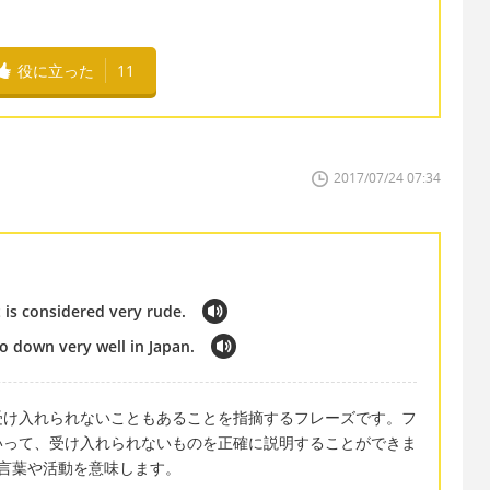
役に立った
11
2017/07/24 07:34
 is considered very rude.
o down very well in Japan.
受け入れられないこともあることを指摘するフレーズです。フ
いって、受け入れられないものを正確に説明することができま
される言葉や活動を意味します。