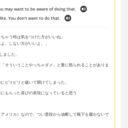
You may want to be aware of doing that.
lite. You don’t want to do that.
しちゃう時は気をつけた方がいいね」
るよ。しない方がいいよ。」
としました。
々「そういうことやっちゃダメ」と妻に怒られることがありま
前にビリビリと破いて開けてしまった。
逆にもらった喜びの表現になっていると思う
（アメリカ）なので、つい普段から油断して靴下を履かないで