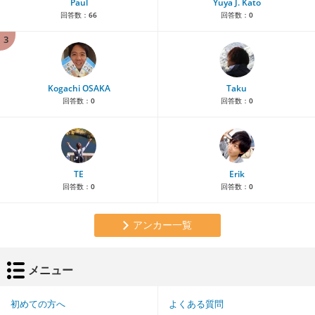
Paul
Yuya J. Kato
回答数：
66
回答数：
0
3
Kogachi OSAKA
Taku
回答数：
0
回答数：
0
TE
Erik
回答数：
0
回答数：
0
アンカー一覧
メニュー
初めての方へ
よくある質問