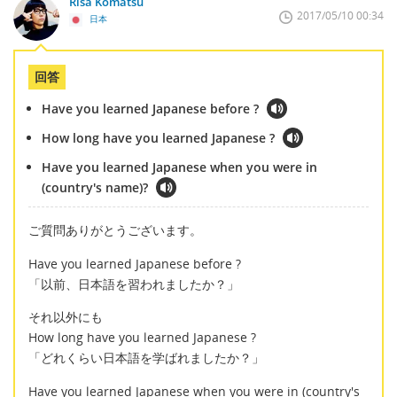
Risa Komatsu
2017/05/10 00:34
日本
回答
Have you learned Japanese before ?
How long have you learned Japanese ?
Have you learned Japanese when you were in
(country's name)?
ご質問ありがとうございます。
Have you learned Japanese before ?
「以前、日本語を習われましたか？」
それ以外にも
How long have you learned Japanese ?
「どれくらい日本語を学ばれましたか？」
Have you learned Japanese when you were in (country's