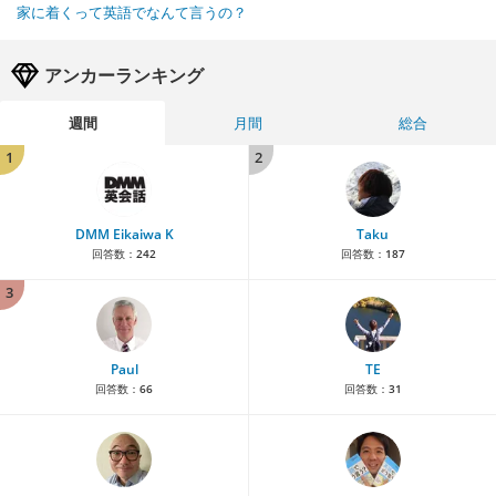
家に着くって英語でなんて言うの？
アンカーランキング
週間
月間
総合
1
2
DMM Eikaiwa K
Taku
回答数：
242
回答数：
187
3
Paul
TE
回答数：
66
回答数：
31