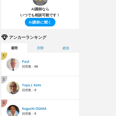
AI講師なら
いつでも相談可能です！
AI講師に聞く
アンカーランキング
週間
月間
総合
1
Paul
回答数：
66
2
Yuya J. Kato
回答数：
0
3
Kogachi OSAKA
回答数：
0