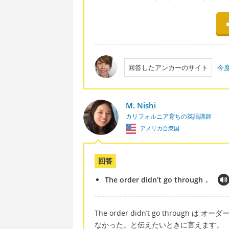
回答したアンカーのサイト
今
M. Nishi
カリフォルニア育ちの英語講師
アメリカ合衆国
回答
The order didn’t go through．
The order didn’t go thro
なかった。と伝えたいときに言えます。