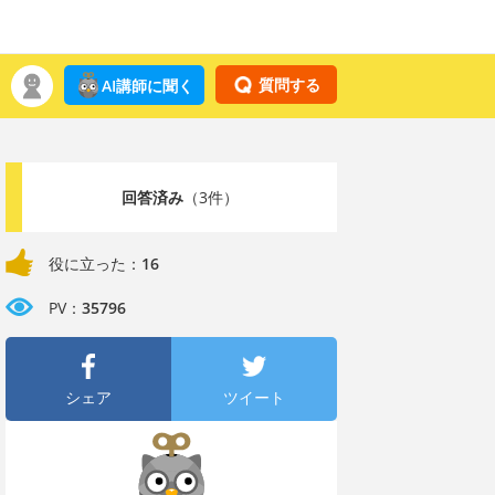
質問する
AI講師に聞く
回答済み
（3件）
役に立った：
16
PV：
35796
シェア
ツイート