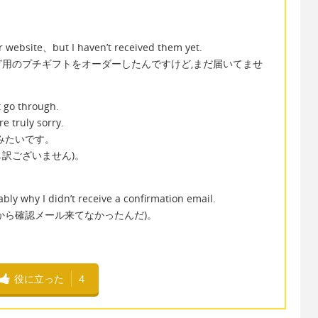
r website、but I haven’t received them yet.
ング用のプチギフトをオーダーしたんですけど,まだ届いてませ
t go through.
e truly sorry.
みたいです。
訳ございません)。
ably why I didn’t receive a confirmation email.
から確認メール来てなかったんだ)。
役に立った
4