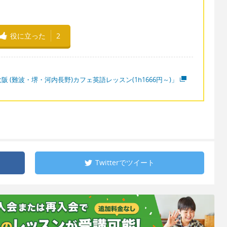
役に立った
2
阪 (難波・堺・河内長野)カフェ英語レッスン(1h1666円～)」
Twitterで
ツイート