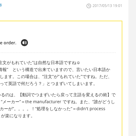
師
2017/05/13 19:01
he order.
で注文がもれていた”は自然な日本語ですね☺
情報” という構造で出来ていますので、言いたい日本語か
します。この場合は、“注文“が“もれていた”ですね。ただ、
”って英語で何だろう？」とつまずいてしまいます。
るのは、【動詞でつまずいたら戻って主語を変えるの術】で
カー”＝the manufacturer ですね。また、“誰がどうし
が”。。。。！“処理をしなかった”＝didn't process
とが楽になります。