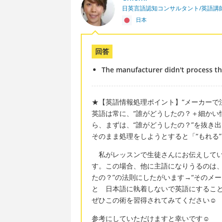
日英言語認知コンサルタント/英語講
日本
回答
The manufacturer didn't process t
★【英語情報処理ポイント】“メーカー
英語は常に、“誰がどうしたの？＋細かい
ら、まずは、“誰がどうしたの？”を抜き出
そのまま処理をしようとすると「“もれる
私がレッスンで生徒さんにお伝えしてい
す。この場合、他に主語になりうるのは、“メー
たの？”の法則にしたがいます→“そのメーカー
と 日本語に執着しないで英語にするこ
ぜひこの術を習得されてみてください☺
参考にしていただけますと幸いです☺