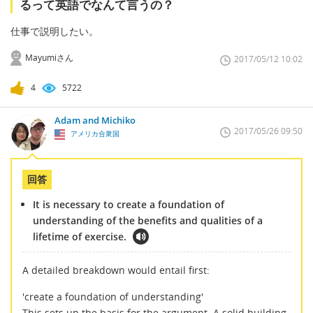
るって英語でなんて言うの？
仕事で説明したい。
Mayumiさん
2017/05/12 10:02
4
5722
Adam and Michiko
2017/05/26 09:50
アメリカ合衆国
回答
It is necessary to create a foundation of
understanding of the benefits and qualities of a
lifetime of exercise.
A detailed breakdown would entail first:
'create a foundation of understanding'
This sets up the basis for the argument. A solid building