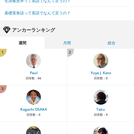
生涯罹患率って英語でなんて言うの？
基礎英単語って英語でなんて言うの？
アンカーランキング
週間
月間
総合
1
2
Paul
Yuya J. Kato
回答数：
66
回答数：
0
3
Kogachi OSAKA
Taku
回答数：
0
回答数：
0