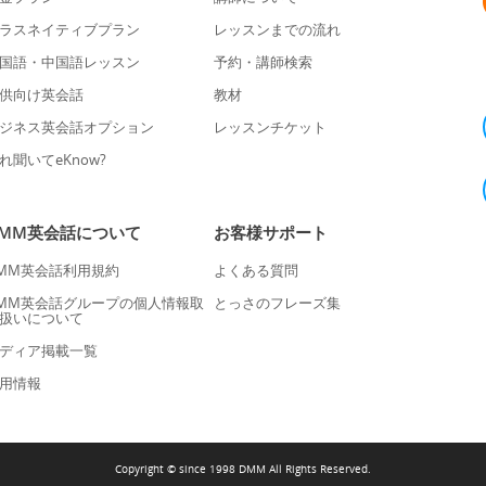
ラスネイティブプラン
レッスンまでの流れ
国語・中国語レッスン
予約・講師検索
供向け英会話
教材
ジネス英会話オプション
レッスンチケット
れ聞いてeKnow?
DMM英会話について
お客様サポート
MM英会話利用規約
よくある質問
MM英会話グループの個人情報取
とっさのフレーズ集
扱いについて
ディア掲載一覧
用情報
Copyright © since 1998 DMM All Rights Reserved.