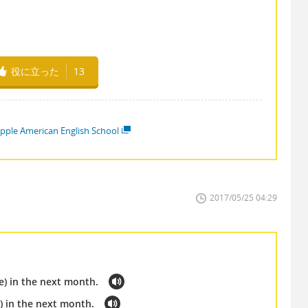
役に立った
13
pple American English School
2017/05/25 04:29
me) in the next month.
e) in the next month.