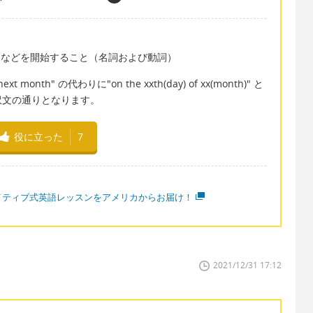
ービスなどを開始すること（名詞および動詞）
onth" の代わりに"on the xxth(day) of xx(month)" と
訳文の通りとなります。
役に立った
7
イティブ式英語レッスンをアメリカからお届け！
2021/12/31 17:12