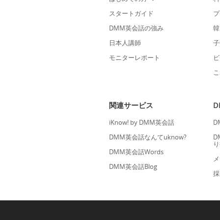
スタートガイド
プ
DMM英会話の強み
韓
日本人講師
子
モニターレポート
ビ
こ
関連サービス
iKnow! by DMM英会話
D
DMM英会話なんてuknow?
D
り
DMM英会話Words
メ
DMM英会話Blog
採