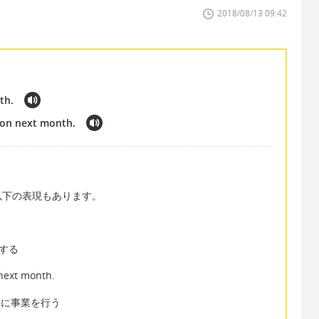
2018/08/13 09:42
th.
tion next month.
以下の表現もあります。
トする
 next month.
n 本格的に事業を行う