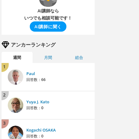
AI講師なら
いつでも相談可能です！
AI講師に聞く
アンカーランキング
週間
月間
総合
1
Paul
回答数：
66
2
Yuya J. Kato
回答数：
0
3
Kogachi OSAKA
回答数：
0