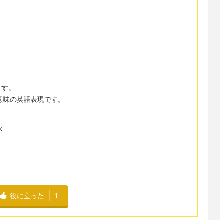
ます。
いう意味の英語表現です。
k.
。
役に立った
1