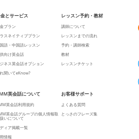
料金とサービス
レッスン予約・教材
金プラン
講師について
ラスネイティブプラン
レッスンまでの流れ
国語・中国語レッスン
予約・講師検索
供向け英会話
教材
ジネス英会話オプション
レッスンチケット
れ聞いてeKnow?
DMM英会話について
お客様サポート
MM英会話利用規約
よくある質問
MM英会話グループの個人情報取
とっさのフレーズ集
扱いについて
ディア掲載一覧
用情報