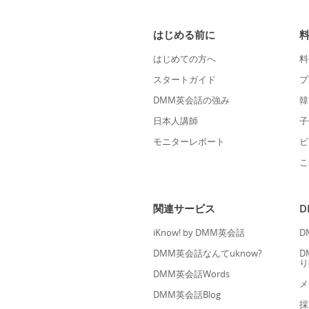
はじめる前に
はじめての方へ
料
スタートガイド
プ
DMM英会話の強み
韓
日本人講師
子
モニターレポート
ビ
こ
関連サービス
iKnow! by DMM英会話
D
DMM英会話なんてuknow?
D
り
DMM英会話Words
メ
DMM英会話Blog
採