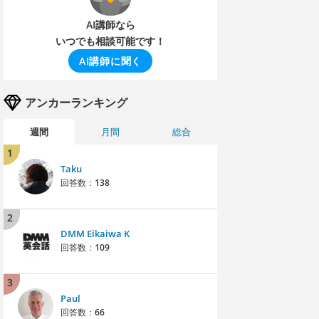
AI講師なら
いつでも相談可能です！
AI講師に聞く
アンカーランキング
週間
月間
総合
1
Taku
回答数：
138
2
DMM Eikaiwa K
回答数：
109
3
Paul
回答数：
66