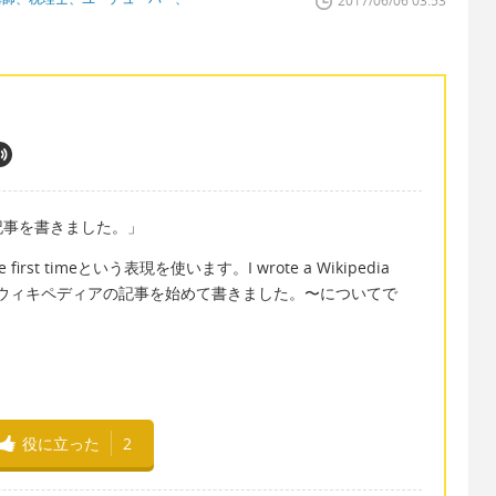
2017/06/06 03:53
記事を書きました。」
st timeという表現を使います。I wrote a Wikipedia
t’s about ~. （ウィキペディアの記事を始めて書きました。〜についてで
役に立った
2