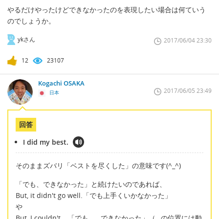
やるだけやったけどできなかったのを表現したい場合は何ていう
のでしょうか。
ykさん
2017/06/04 23:30
12
23107
Kogachi OSAKA
2017/06/05 23:49
日本
回答
I did my best.
そのままズバリ「ベストを尽くした」の意味です(^_^)
「でも、できなかった」と続けたいのであれば、
But, it didn't go well.「でも上手くいかなかった」
や
But, I couldn't …「でも、…できなかった」（…の位置には動