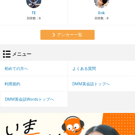
TE
Erik
回答数：
0
回答数：
0
アンカー一覧
メニュー
初めての方へ
よくある質問
利用規約
DMM英会話トップへ
DMM英会話Wordsトップへ