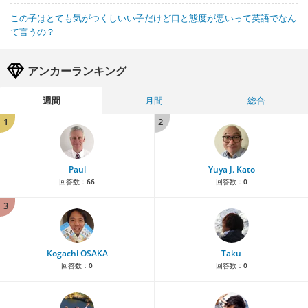
この子はとても気がつくしいい子だけど口と態度が悪いって英語でなん
て言うの？
アンカーランキング
週間
月間
総合
1
2
Paul
Yuya J. Kato
回答数：
66
回答数：
0
3
Kogachi OSAKA
Taku
回答数：
0
回答数：
0