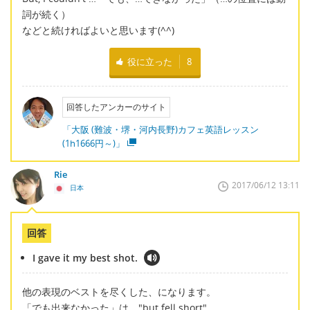
詞が続く）
などと続ければよいと思います(^^)
役に立った
8
回答したアンカーのサイト
「大阪 (難波・堺・河内長野)カフェ英語レッスン
(1h1666円～)」
Rie
2017/06/12 13:11
日本
回答
I gave it my best shot.
他の表現のベストを尽くした、になります。
「でも出来なかった」は、"but fell short"