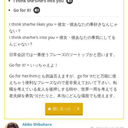
I think she's/he's into you
Go for it!
I think she/he likes you = 彼女・彼あなたの事好きなんじゃ
ない？
I think she/he's into you = 彼女・彼あなたの事気にしてる
んじゃない？
日常会話では一番使うフレーズのツートップかと思います。
Go for it! = いっちゃえよ！
Go for her/himとも勿論言えますが、go for itだと万能に使
えちゃう便利なフレーズなので是非覚えておいて下さい。転
職を考えている友人を後押しする時や、世界一周を考えてる
老夫婦を勇気づけたりと、本当にどんな場面でも使えます。
役に立った
8
Akiko Shibahara