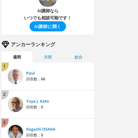
AI講師なら
いつでも相談可能です！
AI講師に聞く
アンカーランキング
週間
月間
総合
1
Paul
回答数：
66
2
Yuya J. Kato
回答数：
0
3
Kogachi OSAKA
回答数：
0