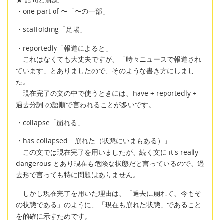
・one part of 〜「〜の一部」
・scaffolding「足場」
・reportedly「報道によると」
これはなくても大丈夫ですが、「時々ニュースで報道され
ています」とありましたので、そのような書き方にしまし
た。
現在完了の文の中で使うときには、have + reportedly +
過去分詞 の語順で言われることが多いです。
・collapse「崩れる」
・has collapsed「崩れた（状態にいまもある）」
この文では現在完了を用いましたが、続く文に it's really
dangerous とあり現在も危険な状態だと言っているので、過
去形で言っても特に問題はありません。
しかし現在完了を用いた理由は、「過去に崩れて、今もそ
の状態である」のように、「現在も崩れた状態」であること
を的確に示すためです。