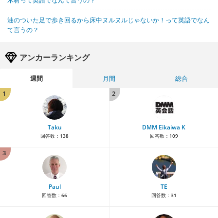
油のついた足で歩き回るから床中ヌルヌルじゃないか！って英語でなん
て言うの？
アンカーランキング
週間
月間
総合
1
2
Taku
DMM Eikaiwa K
回答数：
138
回答数：
109
3
Paul
TE
回答数：
66
回答数：
31