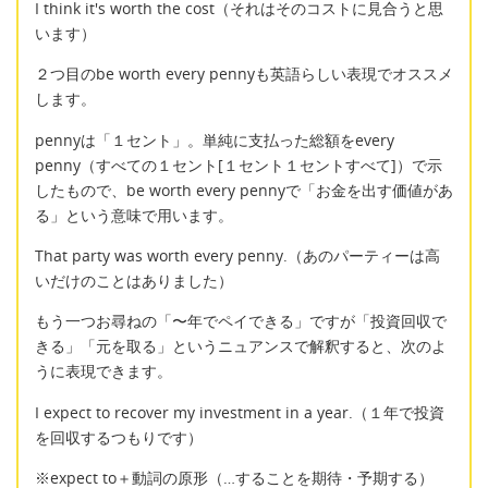
I think it's worth the cost（それはそのコストに見合うと思
います）
２つ目のbe worth every pennyも英語らしい表現でオススメ
します。
pennyは「１セント」。単純に支払った総額をevery
penny（すべての１セント[１セント１セントすべて]）で示
したもので、be worth every pennyで「お金を出す価値があ
る」という意味で用います。
That party was worth every penny.（あのパーティーは高
いだけのことはありました）
もう一つお尋ねの「〜年でペイできる」ですが「投資回収で
きる」「元を取る」というニュアンスで解釈すると、次のよ
うに表現できます。
I expect to recover my investment in a year.（１年で投資
を回収するつもりです）
※expect to＋動詞の原形（…することを期待・予期する）