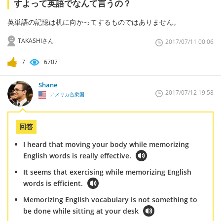
すよって英語でなんて言うの？
英単語の記憶は机に向かってするものではありません。
TAKASHIさん
2017/07/11 00:06
7
6707
Shane
2017/07/12 19:58
アメリカ合衆国
回答
I heard that moving your body while memorizing
English words is really effective.
It seems that exercising while memorizing English
words is efficient.
Memorizing English vocabulary is not something to
be done while sitting at your desk