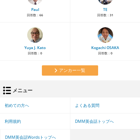
Paul
TE
回答数：
66
回答数：
31
Yuya J. Kato
Kogachi OSAKA
回答数：
0
回答数：
0
アンカー一覧
メニュー
初めての方へ
よくある質問
利用規約
DMM英会話トップへ
DMM英会話Wordsトップへ