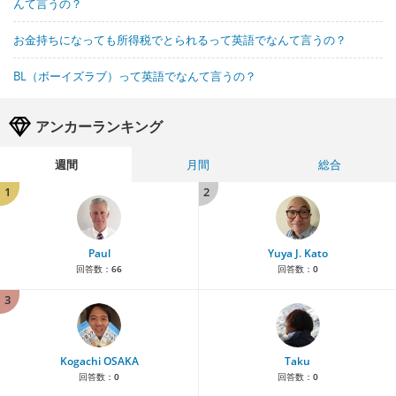
んて言うの？
お金持ちになっても所得税でとられるって英語でなんて言うの？
BL（ボーイズラブ）って英語でなんて言うの？
アンカーランキング
週間
月間
総合
1
2
Paul
Yuya J. Kato
回答数：
66
回答数：
0
3
Kogachi OSAKA
Taku
回答数：
0
回答数：
0