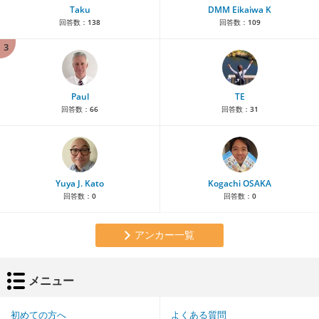
Taku
DMM Eikaiwa K
回答数：
138
回答数：
109
3
Paul
TE
回答数：
66
回答数：
31
Yuya J. Kato
Kogachi OSAKA
回答数：
0
回答数：
0
アンカー一覧
メニュー
初めての方へ
よくある質問