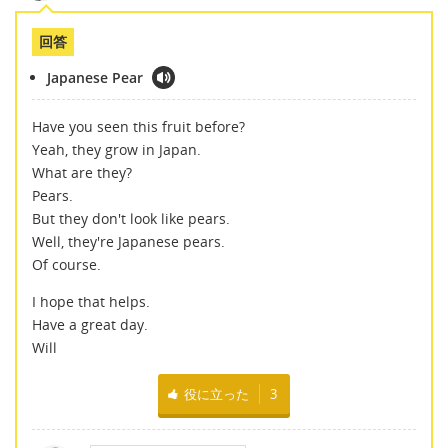
回答
Japanese Pear
Have you seen this fruit before?
Yeah, they grow in Japan.
What are they?
Pears.
But they don't look like pears.
Well, they're Japanese pears.
Of course.
I hope that helps.
Have a great day.
Will
役に立った
3