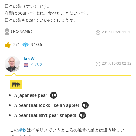
日本の梨（ナシ）です。
洋梨はpearですよね。食べたことないです。
日本の梨もpearでいいのでしょうか。
( NO NAME )
2017/09/20 11:20
271
94886
Ian W
2017/10/03 02:32
イギリス
回答
A Japanese pear
A pear that looks like an apple!
A pear that isn't pear-shaped!
この
果物
はイギリスでいうところの通常の梨とは違う珍しい