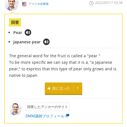
2022/05/17 03:36
アメリカ合衆国
回答
Pear
Japanese pear
The general word for the fruit is called a "pear."
To be more specific we can say that it is a, "a Japanese
pear," to express that this type of pear only grows and is
native to Japan.
役に立った
1
回答したアンカーのサイト
DMM講師プロフィール