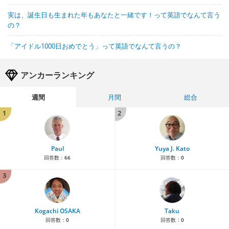
実は、誕生日も生まれた年もあなたと一緒です！って英語でなんて言う
の？
「アイドル1000日おめでとう」って英語でなんて言うの？
アンカーランキング
週間
月間
総合
1
2
Paul
Yuya J. Kato
回答数：
66
回答数：
0
3
Kogachi OSAKA
Taku
回答数：
0
回答数：
0