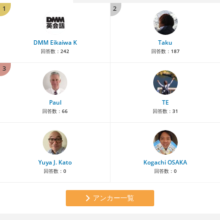
1
2
DMM Eikaiwa K
Taku
回答数：
242
回答数：
187
3
Paul
TE
回答数：
66
回答数：
31
Yuya J. Kato
Kogachi OSAKA
回答数：
0
回答数：
0
アンカー一覧