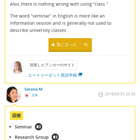
Also, there is nothing wrong with using “class.”
The word “seminar” in English is more like an
information session and is generally not used to
describe university classes.
役に立った
45
回答したアンカーのサイト
エートゥーゼット英語学校
Serena M
2018/03/31 23:20
日本
回答
Seminar
Research Group