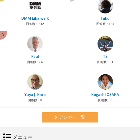
DMM Eikaiwa K
Taku
回答数：
242
回答数：
187
3
Paul
TE
回答数：
66
回答数：
31
Yuya J. Kato
Kogachi OSAKA
回答数：
0
回答数：
0
アンカー一覧
メニュー