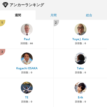
アンカーランキング
週間
月間
総合
1
2
Paul
Yuya J. Kato
回答数：
66
回答数：
0
3
Kogachi OSAKA
Taku
回答数：
0
回答数：
0
TE
Erik
回答数：
0
回答数：
0