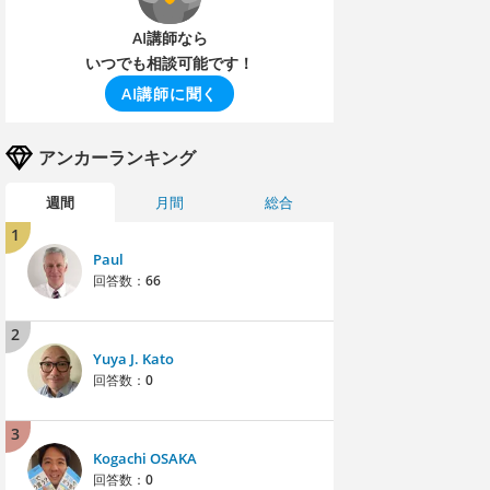
AI講師なら
いつでも相談可能です！
AI講師に聞く
アンカーランキング
週間
月間
総合
1
Paul
回答数：
66
2
Yuya J. Kato
回答数：
0
3
Kogachi OSAKA
回答数：
0