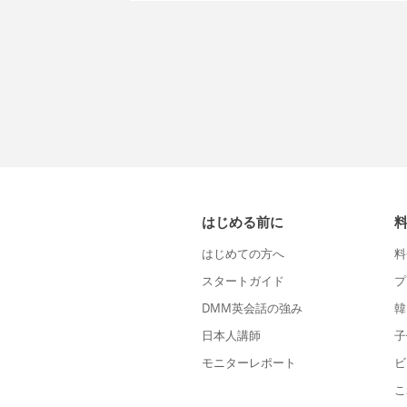
はじめる前に
はじめての方へ
料
スタートガイド
プ
DMM英会話の強み
韓
日本人講師
子
モニターレポート
ビ
こ