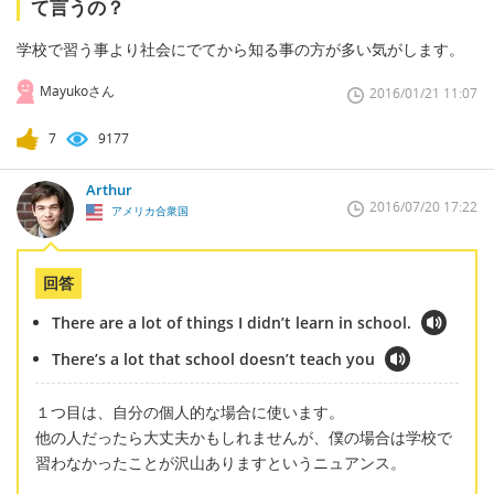
て言うの？
学校で習う事より社会にでてから知る事の方が多い気がします。
Mayukoさん
2016/01/21 11:07
7
9177
Arthur
2016/07/20 17:22
アメリカ合衆国
回答
There are a lot of things I didn’t learn in school.
There’s a lot that school doesn’t teach you
１つ目は、自分の個人的な場合に使います。
他の人だったら大丈夫かもしれませんが、僕の場合は学校で
習わなかったことが沢山ありますというニュアンス。