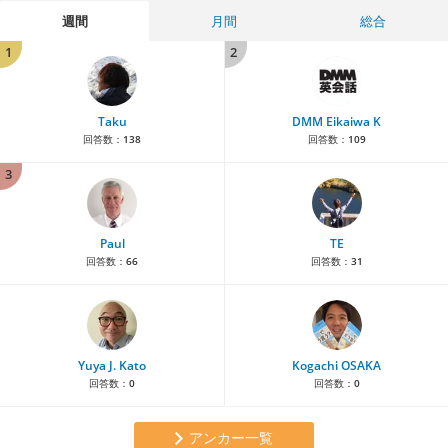
週間
月間
総合
1
2
Taku
DMM Eikaiwa K
回答数：
138
回答数：
109
3
Paul
TE
回答数：
66
回答数：
31
Yuya J. Kato
Kogachi OSAKA
回答数：
0
回答数：
0
アンカー一覧