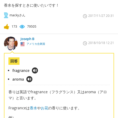
香水を探すときに使いたいです！
mackyさん
2017/11/27 20:31
173
79505
Joseph B
2018/10/18 12:21
アメリカ合衆国
回答
fragrance
aroma
香りは英語でfragrance（フラグランス）又はaroma（アロ
マ）と言います。
Fragranceは
香水
や
お花
の香りに使います。
例）