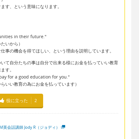
けます、という意味になります。
。
ities in their future."
いたいから）
な仕事の機会を得てほしい、という理由を説明しています。
ついて自分たちの事は自分で出来る様にお金を払っていい教育
来ます。
 pay for a good education for you."
からいい教育の為にお金を払っています）
役に立った
2
M英会話講師 Jody R（ジョディ）