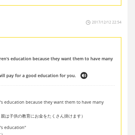
2017/12/12 22:54
ldren's education because they want them to have many
will pay for a good education for you.
en's education because they want them to have many
、親は子供の教育にお金をたくさん掛けます）
's education"
す）