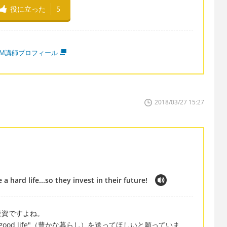
役に立った
5
MM講師プロフィール
2018/03/27 15:27
a hard life...so they invest in their future!
投資ですよね。
ood life"（豊かな暮らし）を送ってほしいと願っていま