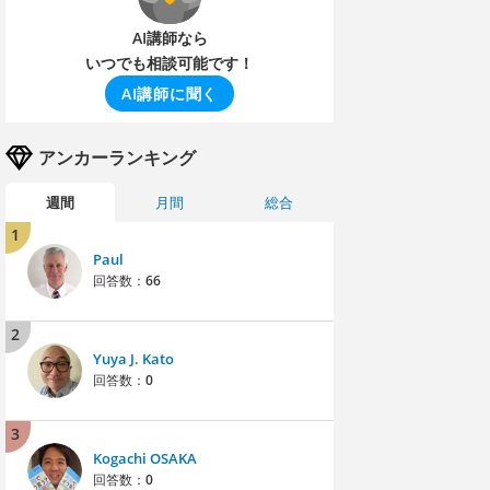
AI講師なら
いつでも相談可能です！
AI講師に聞く
アンカーランキング
週間
月間
総合
1
Paul
回答数：
66
2
Yuya J. Kato
回答数：
0
3
Kogachi OSAKA
回答数：
0