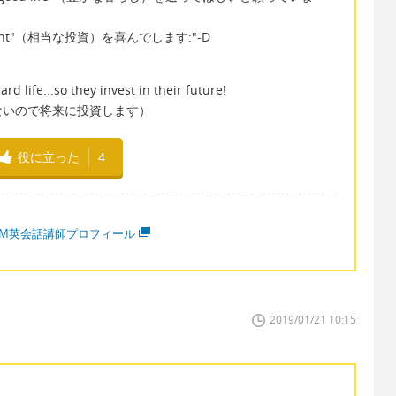
stment"（相当な投資）を喜んでします:"-D
d life...so they invest in their future!
ないので将来に投資します）
役に立った
4
MM英会話講師プロフィール
2019/01/21 10:15