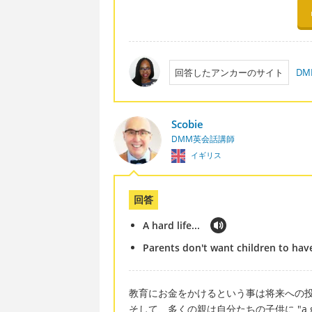
回答したアンカーのサイト
D
Scobie
DMM英会話講師
イギリス
回答
A hard life...
Parents don't want children to have 
教育にお金をかけるという事は将来への
そして、多くの親は自分たちの子供に "a g