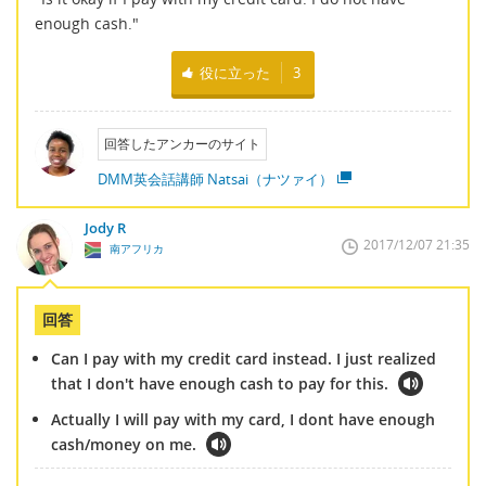
enough cash."
役に立った
3
回答したアンカーのサイト
DMM英会話講師 Natsai（ナツァイ）
Jody R
2017/12/07 21:35
南アフリカ
回答
Can I pay with my credit card instead. I just realized
that I don't have enough cash to pay for this.
Actually I will pay with my card, I dont have enough
cash/money on me.