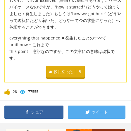
しかし、"circumstances" (事情）の意味もあります。ケース
バイケースなのですが、"how it started" (どうやって始まり
ました / 発生しました）もしくは"how we got here" (どうや
って現状にたどり着いた、どうやって今の状態になった）へ
英訳することができます。
everything that happened = 発生したことのすべて
until now = これまで
this point = 意訳なのですが、この文章にの意味は現状で
す。
役に立った
5
28
77555
シェア
ツイート