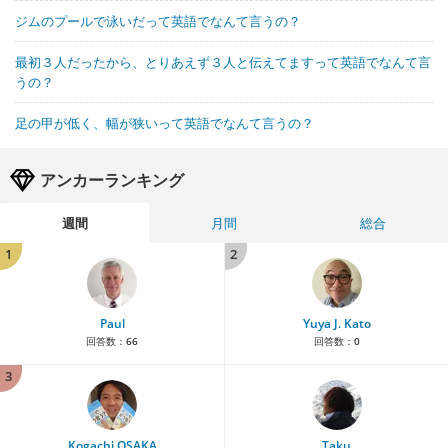
ジムのプールで泳いだって英語でなんて言うの？
最初３人だったから、とりあえず３人と伝えてますって英語でなんて言
うの？
足の甲が低く、幅が狭いって英語でなんて言うの？
アンカーランキング
週間
月間
総合
1
2
Paul
Yuya J. Kato
回答数：
66
回答数：
0
3
Kogachi OSAKA
Taku