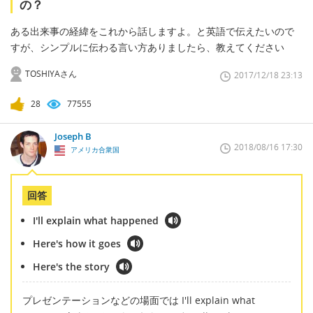
の？
ある出来事の経緯をこれから話しますよ。と英語で伝えたいので
すが、シンプルに伝わる言い方ありましたら、教えてください
TOSHIYAさん
2017/12/18 23:13
28
77555
Joseph B
2018/08/16 17:30
アメリカ合衆国
回答
I'll explain what happened
Here's how it goes
Here's the story
プレゼンテーションなどの場面では I'll explain what