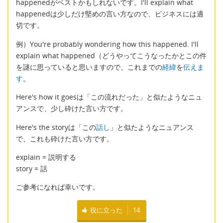
happenedがベストかもしれないです。I'll explain what
happenedは少しだけ堅めの言い方なので、ビジネスには適
切です。
例）You're probably wondering how this happened. I'll
explain what happened（どうやってこうなったかとこの件
を謎に思っていると思いますので、これまでの
経緯
を
伝えま
す
。
Here's how it goesは「この流れだった」と似たようなニュ
アンスで、少し砕けた言い方です。
Here's the storyは「この
話し
」と似たようなニュアンス
で、これも砕けた言い方です。
explain = 説明する
story = 話
ご参考になれば幸いです。
役に立った
14