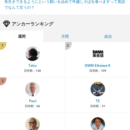
長生きできるようにという願いを込めて年越しそばを食べますって英語
でなんて言うの？
アンカーランキング
週間
月間
総合
1
2
Taku
DMM Eikaiwa K
回答数：
138
回答数：
109
3
Paul
TE
回答数：
66
回答数：
31