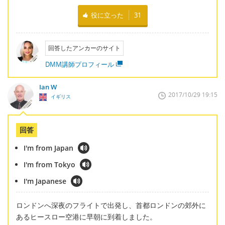
役に立った
31
回答したアンカーのサイト
DMM講師プロフィール
Ian W
2017/10/29 19:15
イギリス
回答
I'm from Japan
I'm from Tokyo
I'm Japanese
ロンドンへ深夜のフライトで出発し、首都ロンドンの郊外に
あるヒースロー空港に早朝に到着しました。