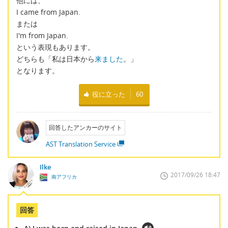
他には、
I came from Japan.
または
I'm from Japan.
という表現もあります。
どちらも「私は日本から
来ました
。」
となります。
役に立った
60
回答したアンカーのサイト
AST Translation Service
Ilke
2017/09/26 18:47
南アフリカ
回答