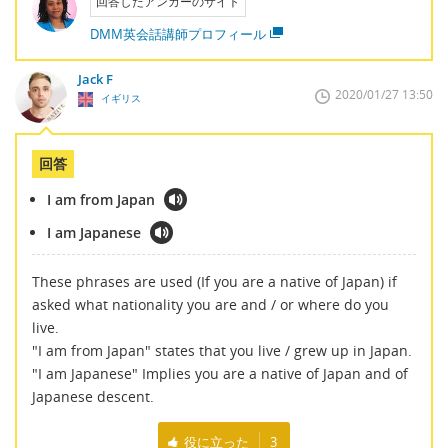
回答したアンカーのサイト
DMM英会話講師プロフィール
Jack F
2020/01/27 13:50
イギリス
回答
I am from Japan
I am Japanese
These phrases are used (If you are a native of Japan) if
asked what nationality you are and / or where do you
live.
"I am from Japan" states that you live / grew up in Japan.
"I am Japanese" Implies you are a native of Japan and of
Japanese descent.
役に立った
3