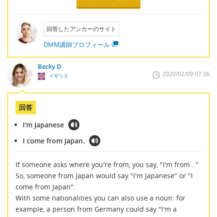
回答したアンカーのサイト
DMM講師プロフィール
Becky D
2020/02/09 07:36
イギリス
回答
I'm Japanese
I come from Japan.
If someone asks where you're from, you say, "I'm from..."
So, someone from Japan would say "I'm Japanese" or "I
come from Japan".
With some nationalities you can also use a noun: for
example, a person from Germany could say "I'm a