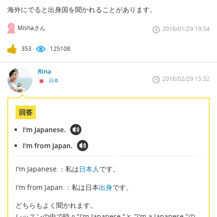
海外にでると出身国を聞かれることがあります。
Mishaさん
2016/01/29 19:54
353
125108
Rina
2016/02/29 15:32
日本
回答
I'm Japanese.
I'm from Japan.
I'm Japanese.：私は
日本人
です。
I'm from Japan.：私は日本
出身
です。
どちらもよく聞かれます。
レッスンの中で時々"I'm Japanese."と ”I'm a Japanese."の