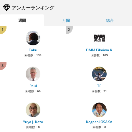
アンカーランキング
週間
月間
総合
1
2
Taku
DMM Eikaiwa K
回答数：
138
回答数：
109
3
Paul
TE
回答数：
66
回答数：
31
Yuya J. Kato
Kogachi OSAKA
回答数：
0
回答数：
0