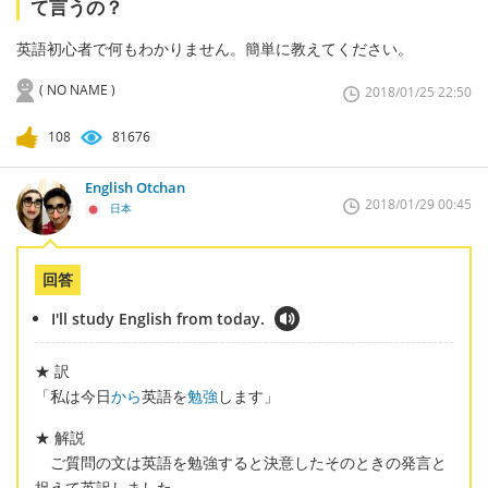
て言うの？
英語初心者で何もわかりません。簡単に教えてください。
( NO NAME )
2018/01/25 22:50
108
81676
English Otchan
2018/01/29 00:45
日本
回答
I'll study English from today.
★ 訳
「私は今日
から
英語を
勉強
します」
★ 解説
ご質問の文は英語を勉強すると決意したそのときの発言と
捉えて英訳しました。