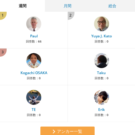
週間
月間
総合
1
2
Paul
Yuya J. Kato
回答数：
66
回答数：
0
3
Kogachi OSAKA
Taku
回答数：
0
回答数：
0
TE
Erik
回答数：
0
回答数：
0
アンカー一覧