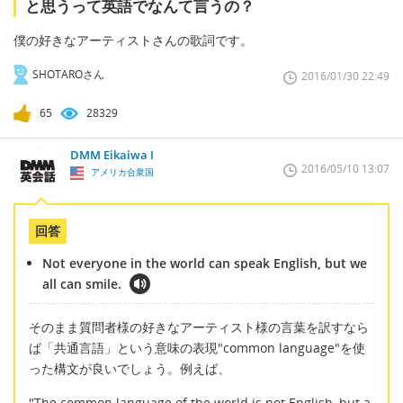
と思うって英語でなんて言うの？
僕の好きなアーティストさんの歌詞です。
SHOTAROさん
2016/01/30 22:49
65
28329
DMM Eikaiwa I
2016/05/10 13:07
アメリカ合衆国
回答
Not everyone in the world can speak English, but we
all can smile.
そのまま質問者様の好きなアーティスト様の言葉を訳すなら
ば「共通言語」という意味の表現"common language"を使
った構文が良いでしょう。例えば、
"The common language of the world is not English, but a