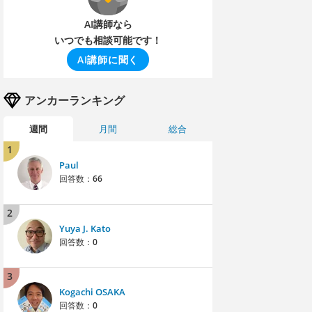
AI講師なら
いつでも相談可能です！
AI講師に聞く
アンカーランキング
週間
月間
総合
1
Paul
回答数：
66
2
Yuya J. Kato
回答数：
0
3
Kogachi OSAKA
回答数：
0