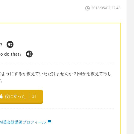
2018/05/02 22:43
?
o do that?
o this?” (どのようにするか教えていただけませんか？)何かを教えて欲し
す。
役に立った
31
MM英会話講師プロフィール