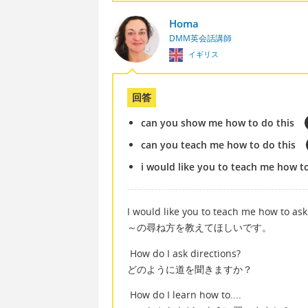
Homa
DMM英会話講師
イギリス
回答
can you show me how to do this
can you teach me how to do this
i would like you to teach me how to 
I would like you to teach me how to ask.
～の尋ね方を教えてほしいです。
How do I ask directions?
どのように道を聞きますか？
How do I learn how to....