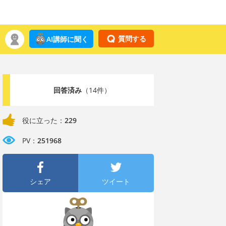
質問する
AI講師に聞く
回答済み
（14件）
役に立った：
229
PV：
251968
シェア
ツイート