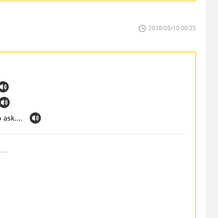
2018/05/10 00:25
ask....
...