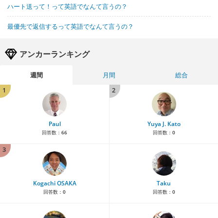
ハート送って！って英語でなんて言うの？
最優先で返信するって英語でなんて言うの？
アンカーランキング
週間
月間
総合
1
2
Paul
Yuya J. Kato
回答数：
66
回答数：
0
3
Kogachi OSAKA
Taku
回答数：
0
回答数：
0