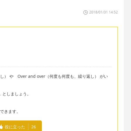
2018/01/31 14:52
り返し） や Over and over（何度も何度も、繰り返し） がい
d over. としましょう。
こともできます。
役に立った
26