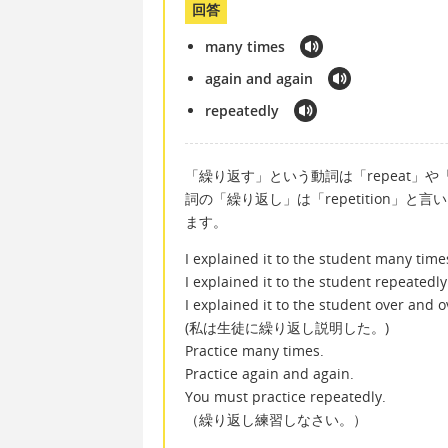
回答
many times
again and again
repeatedly
「繰り返す」という動詞は「repeat」や「do ～
詞の「繰り返し」は「repetition」と
ます。
I explained it to the student many time
I explained it to the student repeatedly
I explained it to the student over and o
(私は生徒に繰り返し説明した。)
Practice many times.
Practice again and again.
You must practice repeatedly.
（繰り返し練習しなさい。）