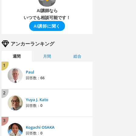
AI講師なら
いつでも相談可能です！
AI講師に聞く
アンカーランキング
週間
月間
総合
1
Paul
回答数：
66
2
Yuya J. Kato
回答数：
0
3
Kogachi OSAKA
回答数：
0