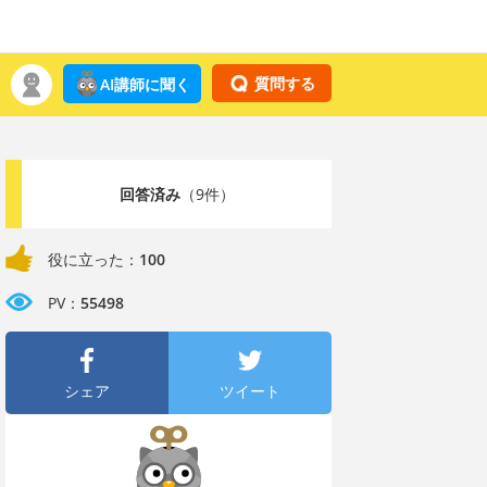
質問する
AI講師に聞く
回答済み
（9件）
役に立った：
100
PV：
55498
シェア
ツイート