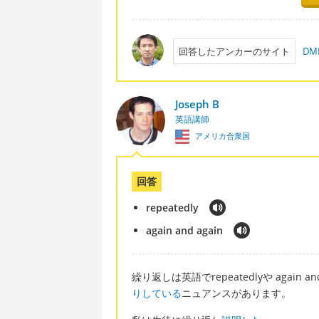
回答したアンカーのサイト
D
Joseph B
英語講師
アメリカ合衆国
回答
repeatedly
again and again
繰り返しは英語でrepeatedlyや again a
りしている
ニュアンスがあります。