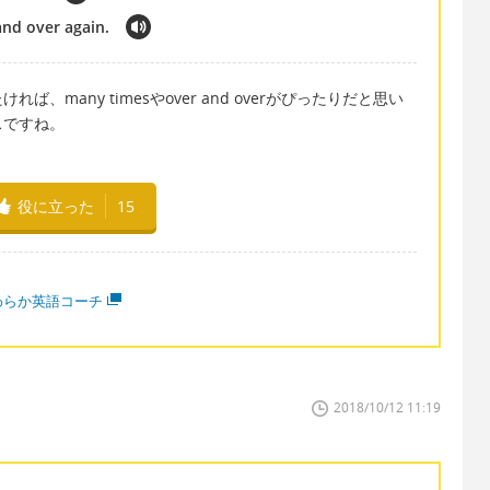
and over again.
many timesやover and overがぴったりだと思い
スですね。
役に立った
15
わらか英語コーチ
2018/10/12 11:19