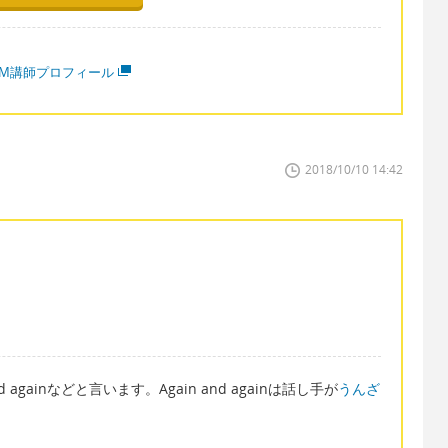
MM講師プロフィール
2018/10/10 14:42
nd againなどと言います。Again and againは話し手が
うんざ