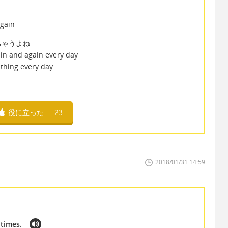
again
ちゃうよね
ain and again every day
 thing every day.
役に立った
23
2018/01/31 14:59
 times.