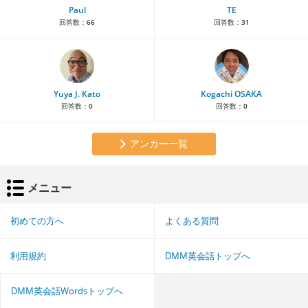
Paul
TE
回答数：
66
回答数：
31
Yuya J. Kato
Kogachi OSAKA
回答数：
0
回答数：
0
アンカー一覧
メニュー
初めての方へ
よくある質問
利用規約
DMM英会話トップへ
DMM英会話Wordsトップへ