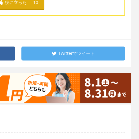
役に立った
10
Twitterで
ツイート