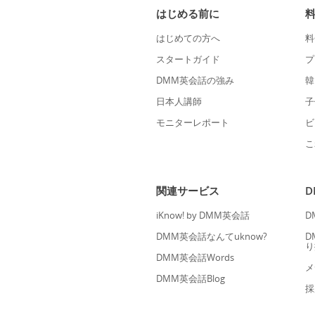
はじめる前に
はじめての方へ
料
スタートガイド
プ
DMM英会話の強み
韓
日本人講師
子
モニターレポート
ビ
こ
関連サービス
iKnow! by DMM英会話
D
DMM英会話なんてuknow?
D
り
DMM英会話Words
メ
DMM英会話Blog
採