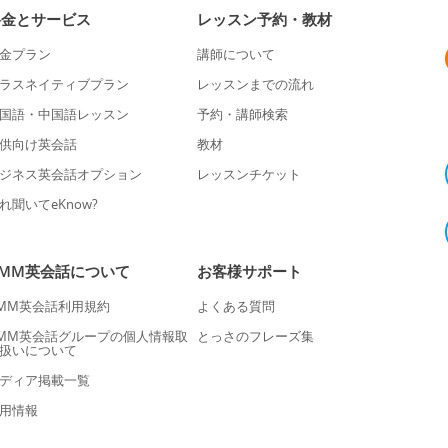
料金とサービス
レッスン予約・教材
金プラン
講師について
ラスネイティブプラン
レッスンまでの流れ
国語・中国語レッスン
予約・講師検索
供向け英会話
教材
ジネス英会話オプション
レッスンチケット
れ聞いてeKnow?
DMM英会話について
お客様サポート
MM英会話利用規約
よくある質問
MM英会話グループの個人情報取
とっさのフレーズ集
扱いについて
ディア掲載一覧
用情報