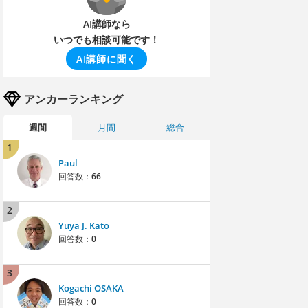
AI講師なら
いつでも相談可能です！
AI講師に聞く
アンカーランキング
週間
月間
総合
1
Paul
回答数：
66
2
Yuya J. Kato
回答数：
0
3
Kogachi OSAKA
回答数：
0